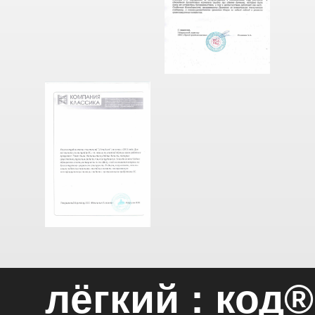
лёгкий : код®