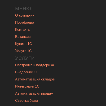
МЕНЮ
О компании
Портфолио
Контакты
Вакансии
Купить 1С
Услуги 1С
УСЛУГИ
Настройка и поддержка
Внедрение 1С
Автоматизация складов
Интеграция 1С
Автоматизация продаж
Свертка базы