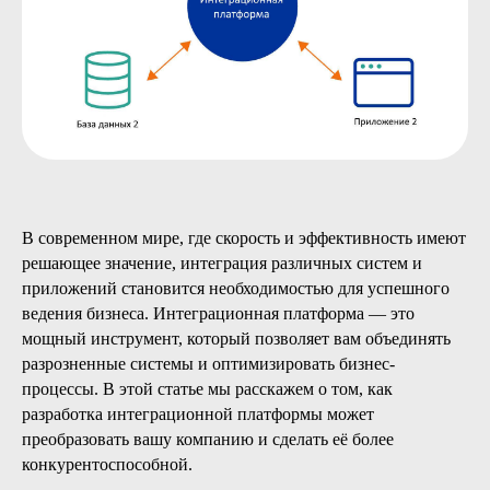
В современном мире, где скорость и эффективность имеют
решающее значение, интеграция различных систем и
приложений становится необходимостью для успешного
ведения бизнеса. Интеграционная платформа — это
мощный инструмент, который позволяет вам объединять
разрозненные системы и оптимизировать бизнес-
процессы. В этой статье мы расскажем о том, как
разработка интеграционной платформы может
преобразовать вашу компанию и сделать её более
конкурентоспособной.