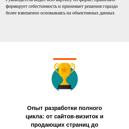
формирует себестоимость и принимает решения гораздо
более взвешенно основываясь на объективных данных
Опыт разработки полного
цикла: от сайтов-визиток и
продающих страниц до