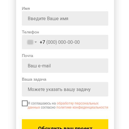
Имя
Телефон
+7
Почта
Ваша задача
Я соглашаюсь на
обработку персональных
данных
согласно
политике конфиденциальности
Обсудить ваш проект