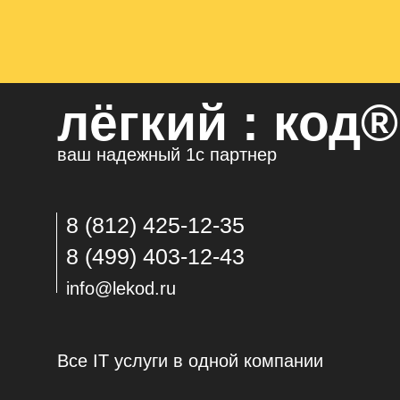
лёгкий : код®
ваш надежный 1с партнер
8 (812) 425-12-35
8 (499) 403-12-43
info@lekod.ru
Все IT услуги в одной компании