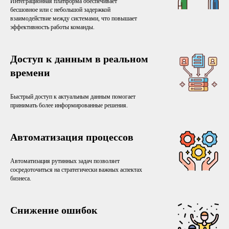
Интеграционная платформа обеспечивает
бесшовное или с небольшой задержкой
взаимодействие между системами, что повышает
эффективность работы команды.
Доступ к данным в реальном
времени
Быстрый доступ к актуальным данным помогает
принимать более информированные решения.
Автоматизация процессов
Автоматизация рутинных задач позволяет
сосредоточиться на стратегически важных аспектах
бизнеса.
Снижение ошибок