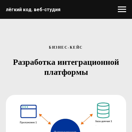
лёгкий код. веб-студия
БИЗНЕС-КЕЙС
Разработка интеграционной
платформы